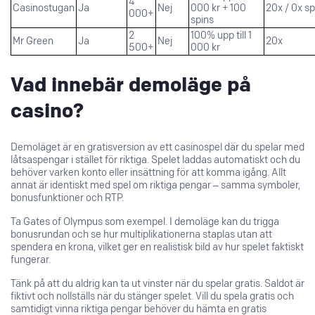
4
Casinostugan
Ja
Nej
000 kr + 100
20x / 0x sp
000+
spins
2
100% upp till 1
Mr Green
Ja
Nej
20x
500+
000 kr
Vad innebär demoläge på
casino?
Demoläget är en gratisversion av ett casinospel där du spelar med
låtsaspengar i stället för riktiga. Spelet laddas automatiskt och du
behöver varken konto eller insättning för att komma igång. Allt
annat är identiskt med spel om riktiga pengar – samma symboler,
bonusfunktioner och RTP.
Ta Gates of Olympus som exempel. I demoläge kan du trigga
bonusrundan och se hur multiplikationerna staplas utan att
spendera en krona, vilket ger en realistisk bild av hur spelet faktiskt
fungerar.
Tänk på att du aldrig kan ta ut vinster när du spelar gratis. Saldot är
fiktivt och nollställs när du stänger spelet. Vill du spela gratis och
samtidigt vinna riktiga pengar behöver du hämta en gratis