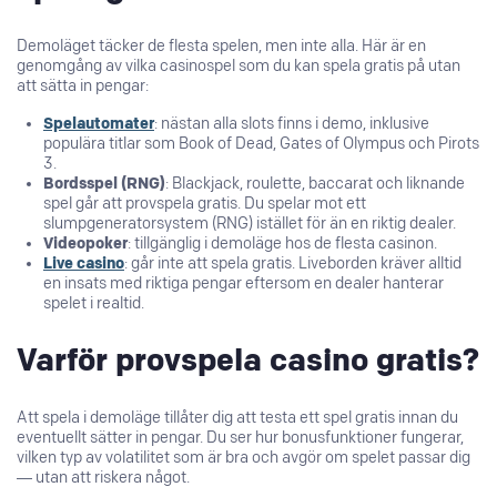
Demoläget täcker de flesta spelen, men inte alla. Här är en
genomgång av vilka casinospel som du kan spela gratis på utan
att sätta in pengar:
Spelautomater
: nästan alla slots finns i demo, inklusive
populära titlar som Book of Dead, Gates of Olympus och Pirots
3.
Bordsspel (RNG)
: Blackjack, roulette, baccarat och liknande
spel går att provspela gratis. Du spelar mot ett
slumpgeneratorsystem (RNG) istället för än en riktig dealer.
Videopoker
: tillgänglig i demoläge hos de flesta casinon.
Live casino
: går inte att spela gratis. Liveborden kräver alltid
en insats med riktiga pengar eftersom en dealer hanterar
spelet i realtid.
Varför provspela casino gratis?
Att spela i demoläge tillåter dig att testa ett spel gratis innan du
eventuellt sätter in pengar. Du ser hur bonusfunktioner fungerar,
vilken typ av volatilitet som är bra och avgör om spelet passar dig
— utan att riskera något.