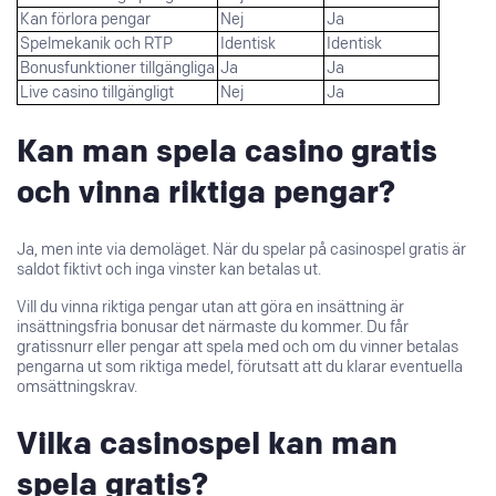
Kan förlora pengar
Nej
Ja
Spelmekanik och RTP
Identisk
Identisk
Bonusfunktioner tillgängliga
Ja
Ja
Live casino tillgängligt
Nej
Ja
Kan man spela casino gratis
och vinna riktiga pengar?
Ja, men inte via demoläget. När du spelar på casinospel gratis är
saldot fiktivt och inga vinster kan betalas ut.
Vill du vinna riktiga pengar utan att göra en insättning är
insättningsfria bonusar det närmaste du kommer. Du får
gratissnurr eller pengar att spela med och om du vinner betalas
pengarna ut som riktiga medel, förutsatt att du klarar eventuella
omsättningskrav.
Vilka casinospel kan man
spela gratis?