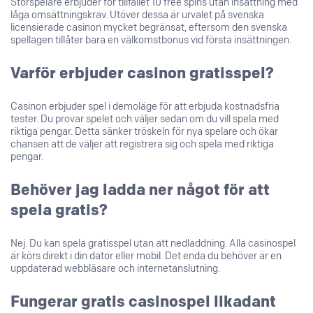
Storspelare erbjuder för tillfället 10 free spins utan insättning med
låga omsättningskrav. Utöver dessa är urvalet på svenska
licensierade casinon mycket begränsat, eftersom den svenska
spellagen tillåter bara en välkomstbonus vid första insättningen.
Varför erbjuder casinon gratisspel?
Casinon erbjuder spel i demoläge för att erbjuda kostnadsfria
tester. Du provar spelet och väljer sedan om du vill spela med
riktiga pengar. Detta sänker tröskeln för nya spelare och ökar
chansen att de väljer att registrera sig och spela med riktiga
pengar.
Behöver jag ladda ner något för att
spela gratis?
Nej. Du kan spela gratisspel utan att nedladdning. Alla casinospel
är körs direkt i din dator eller mobil. Det enda du behöver är en
uppdaterad webbläsare och internetanslutning.
Fungerar gratis casinospel likadant