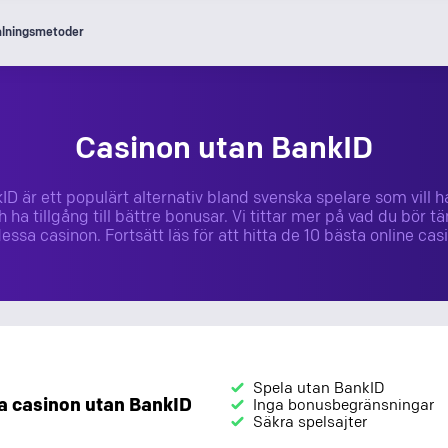
alningsmetoder
Casinon utan BankID
D är ett populärt alternativ bland svenska spelare som vill ha
 ha tillgång till bättre bonusar. Vi tittar mer på vad du bör t
essa casinon. Fortsätt läs för att hitta de 10 bästa online ca
Spela utan BankID
a casinon utan BankID
Inga bonusbegränsningar
Säkra spelsajter