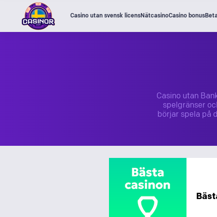
Casino utan svensk licens
Nätcasino
Casino bonus
Bet
Casino utan BankI
spelgränser och
börjar spela på d
Bäst