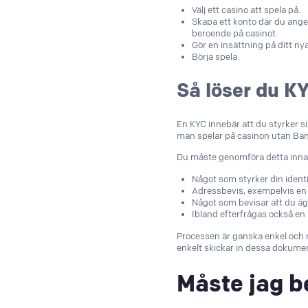
Välj ett casino att spela på.
Skapa ett konto där du ang
beroende på casinot.
Gör en insättning på ditt ny
Börja spela.
Så löser du K
En KYC innebär att du styrker s
man spelar på casinon utan Bank
Du måste genomföra detta innan 
Något som styrker din identit
Adressbevis, exempelvis en 
Något som bevisar att du ä
Ibland efterfrågas också en 
Processen är ganska enkel och må
enkelt skickar in dessa dokument
Måste jag b