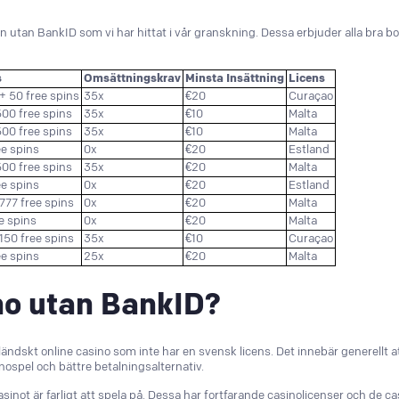
n utan BankID som vi har hittat i vår granskning. Dessa erbjuder alla bra b
s
Omsättningskrav
Minsta Insättning
Licens
+ 50 free spins
35x
€20
Curaçao
500 free spins
35x
€10
Malta
500 free spins
35x
€10
Malta
ee spins
0x
€20
Estland
500 free spins
35x
€20
Malta
ee spins
0x
€20
Estland
 777 free spins
0x
€20
Malta
ee spins
0x
€20
Malta
 150 free spins
35x
€10
Curaçao
ee spins
25x
€20
Malta
no utan BankID?
ländskt online casino som inte har en svensk licens. Det innebär generellt at
inospel och bättre betalningsalternativ.
sinot är farligt att spela på. Dessa har fortfarande casinolicenser och de casi