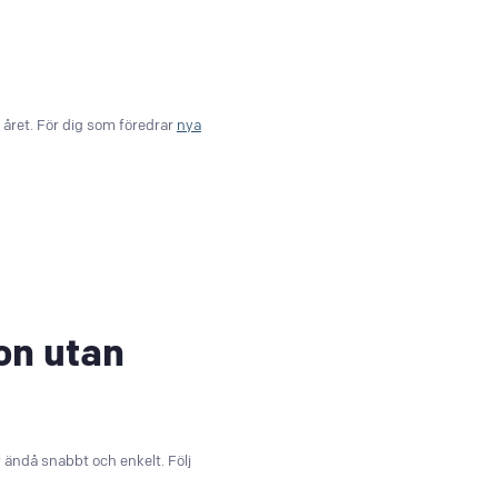
 året. För dig som föredrar
nya
non utan
 ändå snabbt och enkelt. Följ