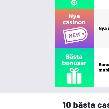
Nya 
Bonu
mobi
10 bästa ca