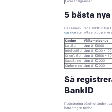
Färre spelgränser
5 bästa nya
De casinon utan BankID vi har l
casinon
som ofta erbjuder mer ge
Casino
Välkomstbonus
LyraBet
Upp till €1000
IntellectBet
Upp till €200 + 100
Orion’s Bet
Upp till €1500 + 50
SagaSpins
Upp till €2000
Cipherwins
Upp till €2000
Så registrer
BankID
Registrering på ett utländskt c
bara stegen nedan.