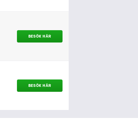
BESÖK HÄR
BESÖK HÄR