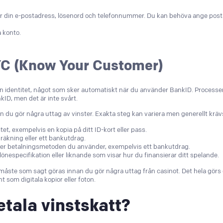
er din e-postadress, lösenord och telefonnummer. Du kan behöva ange pos
a konto.
YC (Know Your Customer)
in identitet, något som sker automatiskt när du använder BankID. Processen
ID, men det är inte svårt.
du gör några uttag av vinster. Exakta steg kan variera men generellt krävs
et, exempelvis en kopia på ditt ID-kort eller pass.
räkning eller ett bankutdrag.
ger betalningsmetoden du använder, exempelvis ett bankutdrag.
lönespecifikation eller liknande som visar hur du finansierar ditt spelande.
ste som sagt göras innan du gör några uttag från casinot. Det hela görs digi
 som digitala kopior eller foton.
etala vinstskatt?