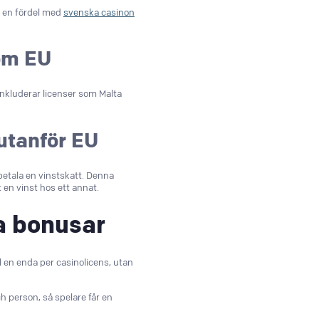
t en fördel med
svenska casinon
nom EU
inkluderar licenser som Malta
utanför EU
betala en vinstskatt. Denna
t en vinst hos ett annat.
ra bonusar
l en enda per casinolicens, utan
 person, så spelare får en