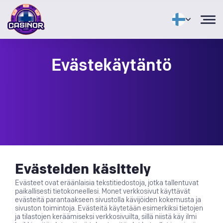
Evästekäytäntö
Evästeiden käsittely
Evästeet ovat eräänlaisia tekstitiedostoja, jotka tallentuvat
paikallisesti tietokoneellesi. Monet verkkosivut käyttävät
evästeitä parantaakseen sivustolla kävijöiden kokemusta ja
sivuston toimintoja. Evästeitä käytetään esimerkiksi tietojen
ja tilastojen keräämiseksi verkkosivuilta, sillä niistä käy ilmi