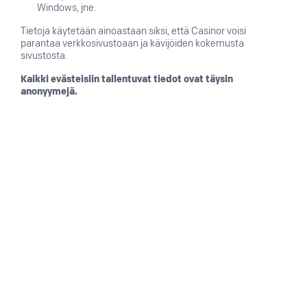
Windows, jne.
Tietoja käytetään ainoastaan siksi, että Casinor voisi
parantaa verkkosivustoaan ja kävijöiden kokemusta
sivustosta.
Kaikki evästeisiin tallentuvat tiedot ovat täysin
anonyymejä.