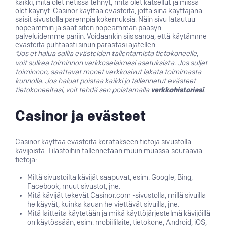
kaikki, mitä olet netissä tehnyt, mitä olet katsellut ja missä
olet käynyt. Casinor käyttää evästeitä, jotta sinä käyttäjänä
saisit sivustolla parempia kokemuksia. Näin sivu latautuu
nopeammin ja saat siten nopeamman pääsyn
palveluidemme pariin. Voidaankin siis sanoa, että käytämme
evästeitä puhtaasti sinun parastasi ajatellen.
*Jos et halua sallia evästeiden tallentamista tietokoneelle,
voit sulkea toiminnon verkkoselaimesi asetuksista. Jos suljet
toiminnon, saattavat monet verkkosivut lakata toimimasta
kunnolla. Jos haluat poistaa kaikki jo tallennetut evästeet
tietokoneeltasi, voit tehdä sen poistamalla
verkkohistoriasi
.
Casinor ja evästeet
Casinor käyttää evästeitä kerätäkseen tietoja sivustolla
kävijöistä. Tilastoihin tallennetaan muun muassa seuraavia
tietoja:
Miltä sivustoilta kävijät saapuvat, esim. Google, Bing,
Facebook, muut sivustot, jne.
Mitä kävijät tekevät Casinor.com -sivustolla, millä sivuilla
he käyvät, kuinka kauan he viettävät sivuilla, jne.
Mitä laitteita käytetään ja mikä käyttöjärjestelmä kävijöillä
on käytössään, esim. mobiililaite, tietokone, Android, iOS,