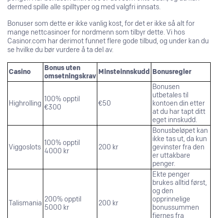
dermed spille alle spilltyper og med valgfri innsats.
Bonuser som dette er ikke vanlig kost, for det er ikke så alt for
mange nettcasinoer for nordmenn som tilbyr dette. Vi hos
Casinor.com har derimot funnet flere gode tilbud, og under kan du
se hvilke du bør vurdere å ta del av.
Bonus uten
Casino
Minsteinnskudd
Bonusregler
omsetningskrav
Bonusen
utbetales til
100% opptil
Highrolling
€50
kontoen din etter
€300
at du har tapt ditt
eget innskudd.
Bonusbeløpet kan
ikke tas ut, da kun
100% opptil
Viggoslots
200 kr
gevinster fra den
4000 kr
er uttakbare
penger.
Ekte penger
brukes alltid først,
og den
200% opptil
opprinnelige
Talismania
200 kr
5000 kr
bonussummen
fjernes fra