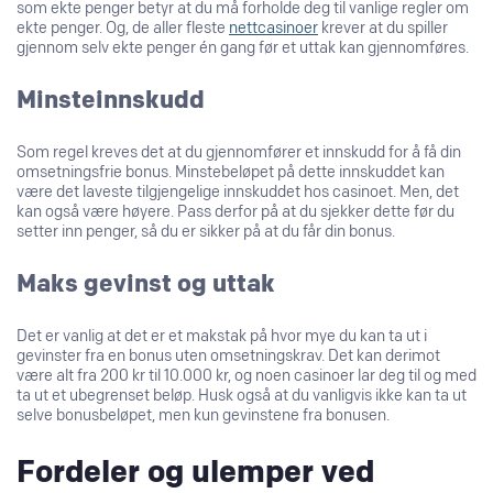
som ekte penger betyr at du må forholde deg til vanlige regler om
ekte penger. Og, de aller fleste
nettcasinoer
krever at du spiller
gjennom selv ekte penger én gang før et uttak kan gjennomføres.
Minsteinnskudd
Som regel kreves det at du gjennomfører et innskudd for å få din
omsetningsfrie bonus. Minstebeløpet på dette innskuddet kan
være det laveste tilgjengelige innskuddet hos casinoet. Men, det
kan også være høyere. Pass derfor på at du sjekker dette før du
setter inn penger, så du er sikker på at du får din bonus.
Maks gevinst og uttak
Det er vanlig at det er et makstak på hvor mye du kan ta ut i
gevinster fra en bonus uten omsetningskrav. Det kan derimot
være alt fra 200 kr til 10.000 kr, og noen casinoer lar deg til og med
ta ut et ubegrenset beløp. Husk også at du vanligvis ikke kan ta ut
selve bonusbeløpet, men kun gevinstene fra bonusen.
Fordeler og ulemper ved