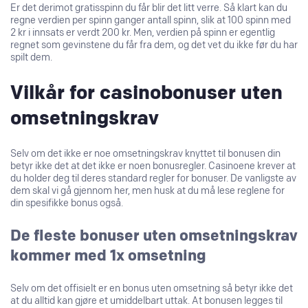
Er det derimot gratisspinn du får blir det litt verre. Så klart kan du
regne verdien per spinn ganger antall spinn, slik at 100 spinn med
2 kr i innsats er verdt 200 kr. Men, verdien på spinn er egentlig
regnet som gevinstene du får fra dem, og det vet du ikke før du har
spilt dem.
Vilkår for casinobonuser uten
omsetningskrav
Selv om det ikke er noe omsetningskrav knyttet til bonusen din
betyr ikke det at det ikke er noen bonusregler. Casinoene krever at
du holder deg til deres standard regler for bonuser. De vanligste av
dem skal vi gå gjennom her, men husk at du må lese reglene for
din spesifikke bonus også.
De fleste bonuser uten omsetningskrav
kommer med 1x omsetning
Selv om det offisielt er en bonus uten omsetning så betyr ikke det
at du alltid kan gjøre et umiddelbart uttak. At bonusen legges til