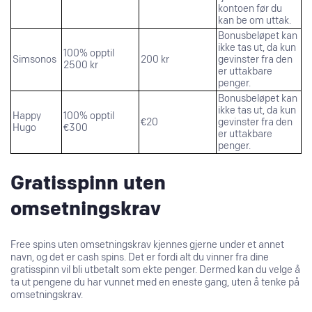
kontoen før du
kan be om uttak.
Bonusbeløpet kan
ikke tas ut, da kun
100% opptil
Simsonos
200 kr
gevinster fra den
2500 kr
er uttakbare
penger.
Bonusbeløpet kan
ikke tas ut, da kun
Happy
100% opptil
€20
gevinster fra den
Hugo
€300
er uttakbare
penger.
Gratisspinn uten
omsetningskrav
Free spins uten omsetningskrav kjennes gjerne under et annet
navn, og det er cash spins. Det er fordi alt du vinner fra dine
gratisspinn vil bli utbetalt som ekte penger. Dermed kan du velge å
ta ut pengene du har vunnet med en eneste gang, uten å tenke på
omsetningskrav.